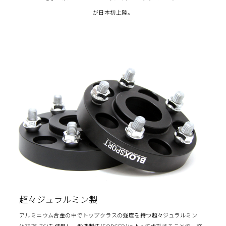
が日本初上陸。
超々ジュラルミン製
アルミニウム合金の中でトップクラスの強度を持つ超々ジュラルミン
(A7075-T6)を使用し、鍛造製法(FORGED)によって成形することで、軽