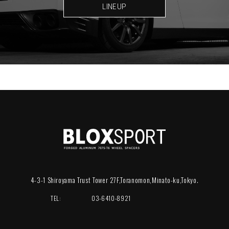
LINEUP
4-3-1 Shiroyama Trust Tower 27F,Toranomon,Minato-ku,Tokyo.
TEL:
03-6410-8921