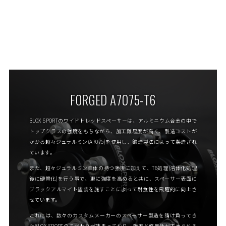
FORGED A7075-T6
BLOX SPORTのワイドトレッドスペーサーは、アルミニウム合金の中で
トップクラスの強度をもちながら、加工難易度が高く、製造コストが
かかる超々ジュラルミン(A7075)を使用し、鍛造製法によって製造され
ています。
また、超々ジュラルミン自体の持つ強度に加えて、T6処理(溶体化処理
後に硬質化)を行う事で、更に強度を高めると共に、スペーサー表面に
ブラックアルマイト塗装を施すことによって耐食性を飛躍的に向上さ
せています。
これには、数々のカスタムメーカーのスペーサー製造を請け負ってき
たBLOX SPORTのこだわりが詰まっており、強度と軽量性が求められる