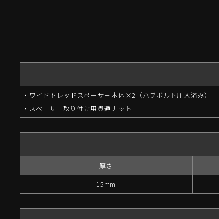
・ワイドトレッドスペーサー本体×2（ハブボルト圧入済み）
・スペーサー取り付け用貫通ナット
厚さ
15mm