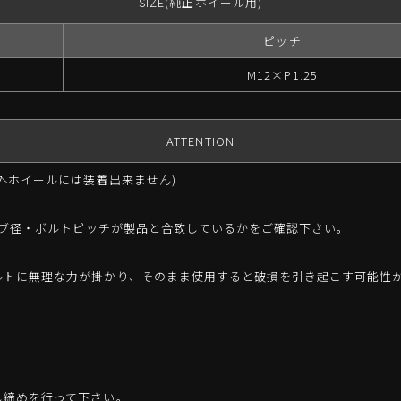
SIZE(純正ホイール用)
ピッチ
M12×P1.25
ATTENTION
外ホイールには装着出来ません)
側ハブ径・ボルトピッチが製品と合致しているかをご確認下さい。
ルトに無理な力が掛かり、そのまま使用すると破損を引き起こす可能性
し締めを行って下さい。